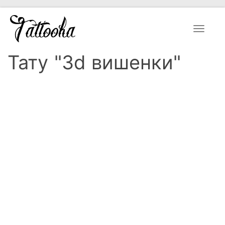
Toggle
navigat
Тату "3d вишенки"