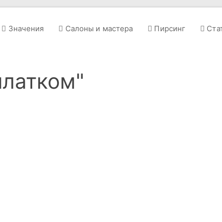
Значения
Салоны и мастера
Пирсинг
Ста
платком"