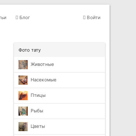
тьи
Блог
Войти
Фото тату
Животные
Насекомые
Птицы
Рыбы
Цветы