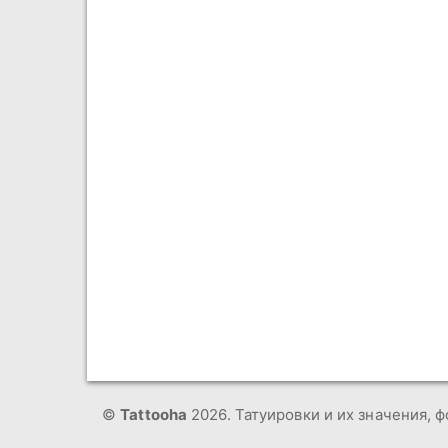
©
Tattooha
2026. Татуировки и их значения, ф