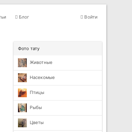
тьи
Блог
Войти
Фото тату
Животные
Насекомые
Птицы
Рыбы
Цветы