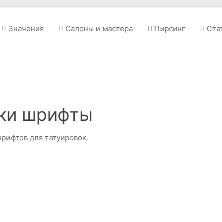
Значения
Салоны и мастера
Пирсинг
Ста
вки шрифты
шрифтов для татуировок.