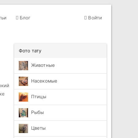
тьи
Блог
Войти
Фото тату
Животные
Насекомые
окий
же
Птицы
Рыбы
Цветы