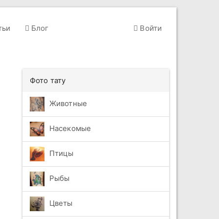
тьи
Блог
Войти
Фото тату
Животные
Насекомые
Птицы
Рыбы
Цветы