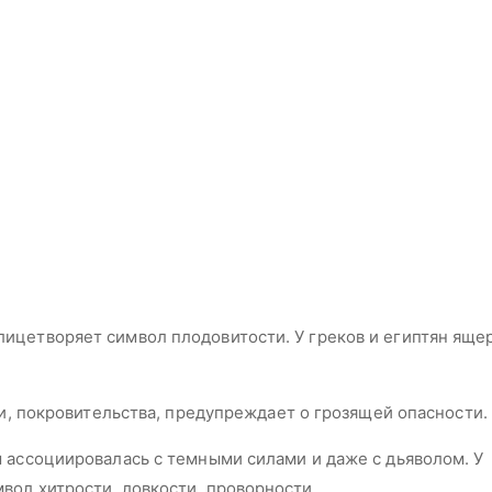
ицетворяет символ плодовитости. У греков и египтян яще
ти, покровительства, предупреждает о грозящей опасности.
 ассоциировалась с темными силами и даже с дьяволом. У
вол хитрости, ловкости, проворности.