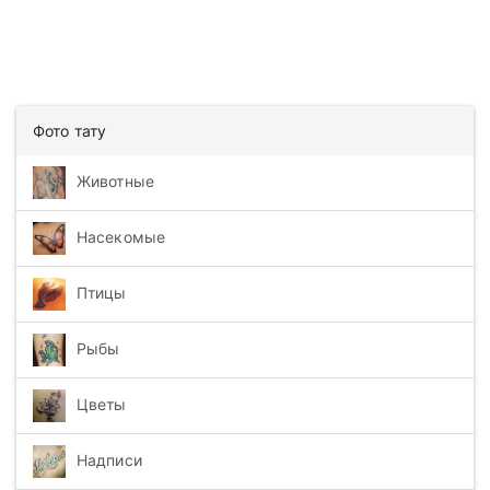
Фото тату
Животные
Насекомые
Птицы
Рыбы
Цветы
Надписи