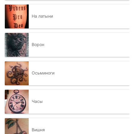
На латыни
Ворон
Осьминоги
Часы
Вишня