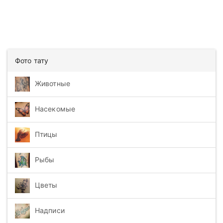
Фото тату
Животные
Насекомые
Птицы
Рыбы
Цветы
Надписи