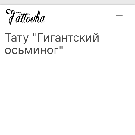
Toggle
navigat
Тату "Гигантский
осьминог"