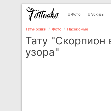
Фото
Эскизы
Татуировки
Фото
Насекомые
Тату "Скорпион 
узора"