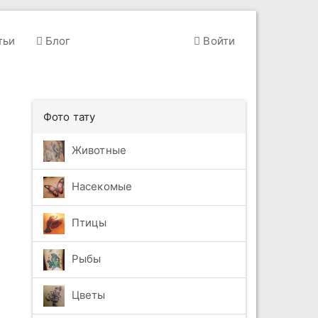
тьи
Блог
Войти
Фото тату
Животные
Насекомые
Птицы
Рыбы
Цветы