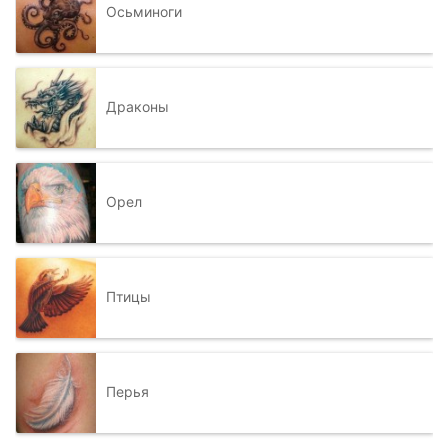
Осьминоги
Драконы
Орел
Птицы
Перья