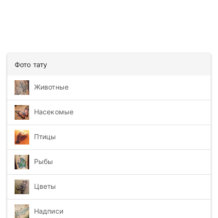
Фото тату
Животные
Насекомые
Птицы
Рыбы
Цветы
Надписи