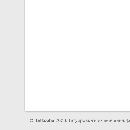
©
Tattooha
2026. Татуировки и их значения, ф