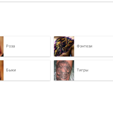
Роза
Фэнтези
Быки
Тигры