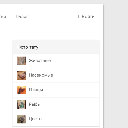
тьи
Блог
Войти
Фото тату
Животные
Насекомые
Птицы
Рыбы
Цветы