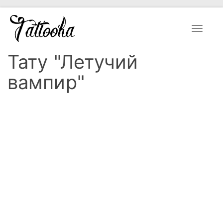
Toggle
navigat
Тату "Летучий
вампир"