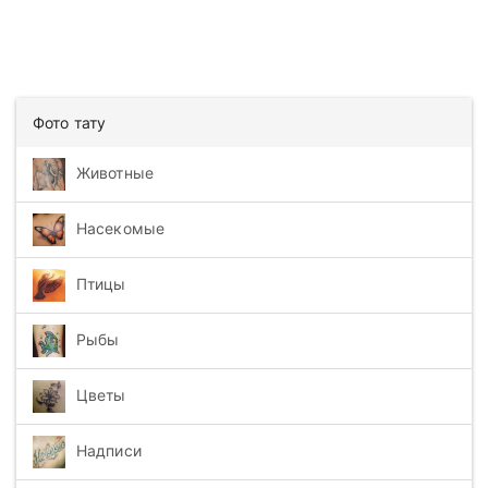
Фото тату
Животные
Насекомые
Птицы
Рыбы
Цветы
Надписи