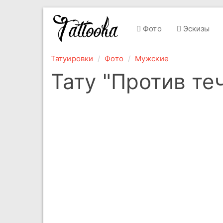
Фото
Эскизы
Татуировки
Фото
Мужские
Тату "Против те