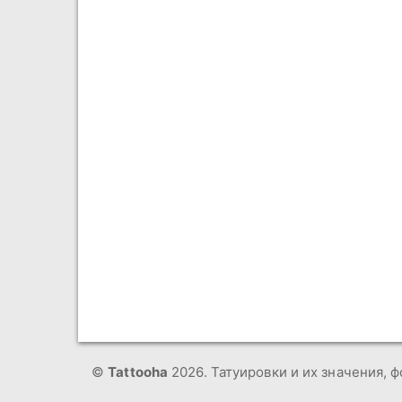
©
Tattooha
2026. Татуировки и их значения, ф