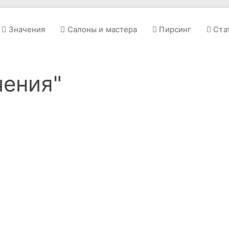
Значения
Салоны и мастера
Пирсинг
Ста
чения"