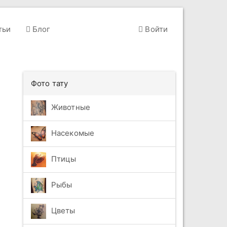
тьи
Блог
Войти
Фото тату
Животные
Насекомые
Птицы
Рыбы
Цветы