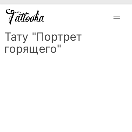
Toggle
navigat
Тату "Портрет
горящего"