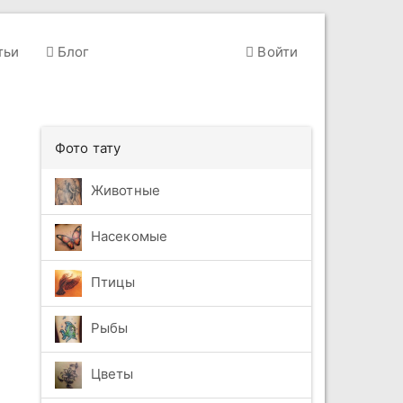
тьи
Блог
Войти
Фото тату
Животные
Насекомые
Птицы
Рыбы
Цветы