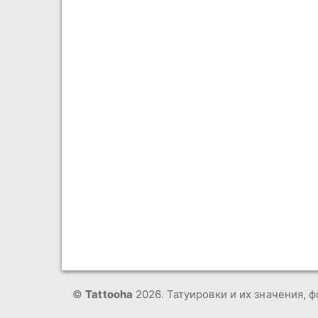
©
Tattooha
2026. Татуировки и их значения, ф