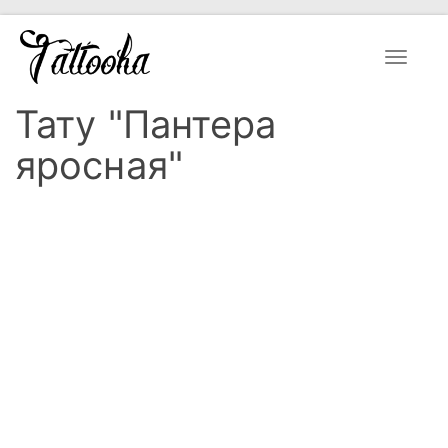
Toggle
navigat
Тату "Пантера
яросная"