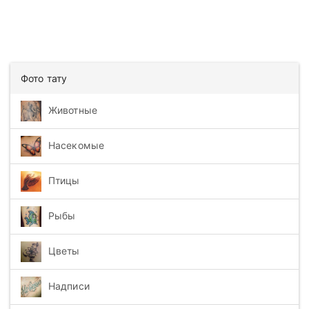
Фото тату
Животные
Насекомые
Птицы
Рыбы
Цветы
Надписи