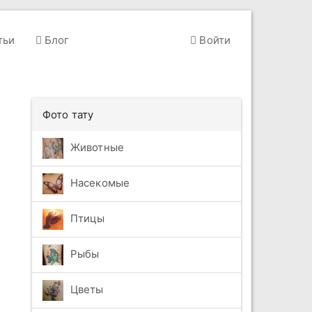
тьи
Блог
Войти
Фото тату
Животные
Насекомые
Птицы
Рыбы
Цветы