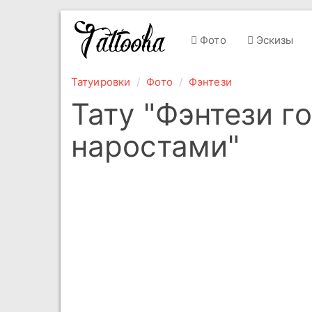
Фото
Эскизы
Татуировки
Фото
Фэнтези
Тату "Фэнтези г
наростами"