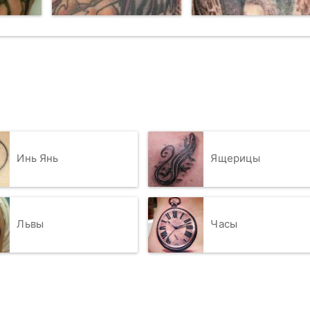
Инь Янь
Ящерицы
Львы
Часы