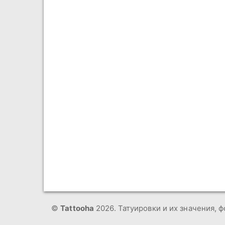
©
Tattooha
2026. Татуировки и их значения, ф