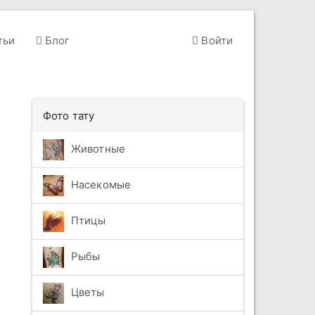
тьи
Блог
Войти
Фото тату
Животные
Насекомые
Птицы
Рыбы
Цветы