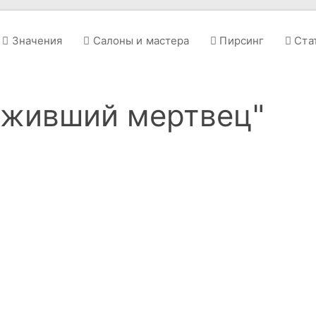
Значения
Салоны и мастера
Пирсинг
Ста
ыживший мертвец"