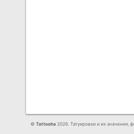
©
Tattooha
2026. Татуировки и их значения, ф