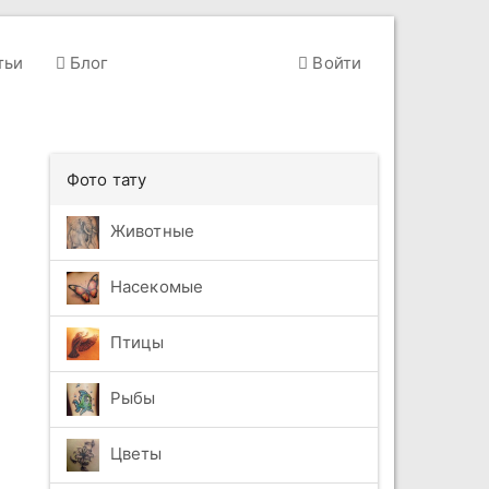
тьи
Блог
Войти
Фото тату
Животные
Насекомые
Птицы
Рыбы
Цветы