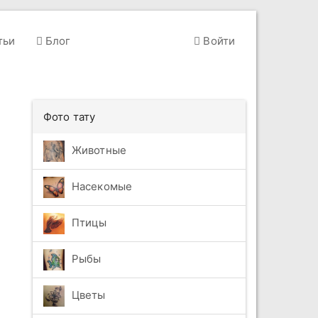
тьи
Блог
Войти
Фото тату
Животные
Насекомые
Птицы
Рыбы
Цветы