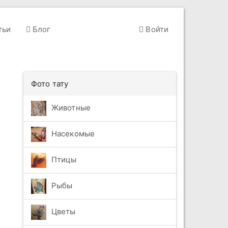
тьи
Блог
Войти
Фото тату
Животные
Насекомые
Птицы
Рыбы
Цветы