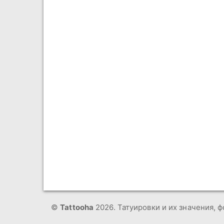
©
Tattooha
2026. Татуировки и их значения, ф