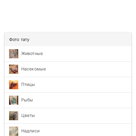
Фото тату
Животные
Насекомые
Птицы
Рыбы
Цветы
Надписи