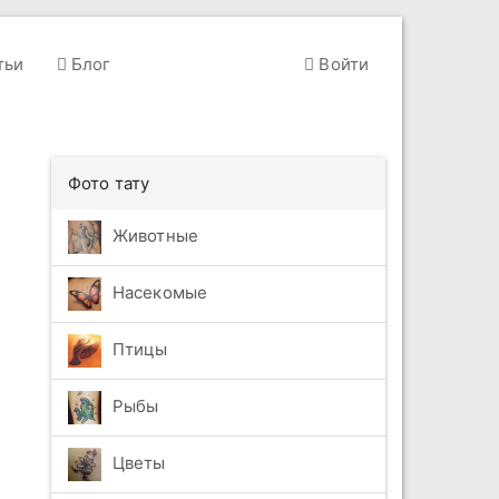
тьи
Блог
Войти
Фото тату
Животные
Насекомые
Птицы
Рыбы
Цветы