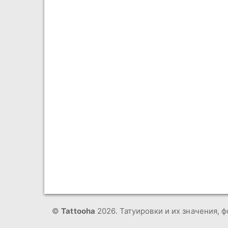
©
Tattooha
2026. Татуировки и их значения, ф