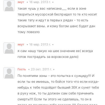
якут
16 мар. 2013 г.
такая чушь у вас написана,,,,, если в зоне
твориться мусорской беспридел то те кто носит
такие тату и идут в первых рядах - то есть
вскрывают вены. и кому богом шанс будет дан
тому повезло
якут
16 мар. 2013 г.
я сам нашу такую на шее значение ее( всегда
готов пострадать за воровское дело)
Гость
23 окт. 2011 г.
По понятиям зоны - это попытка к суициду!!! И
если ты ее имеешь, то бойся того что если когда-
нибудь к тебе подойдет бывший ЗЕК и сунет тебе
в руку нож, то ты должен сам себе причинить
смерть!!!! Если ты этого не сделаешь, то он в
праве по понятиям тебя зарезать!!!! Своего рода