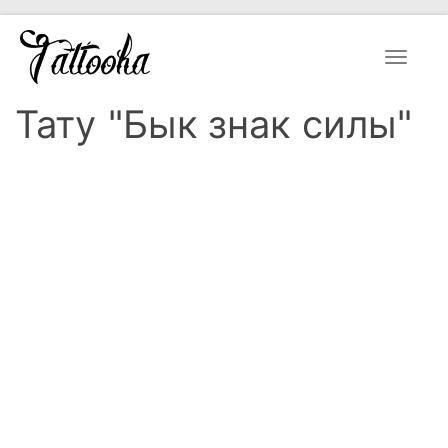
Toggle
navigat
Тату "Бык знак силы"