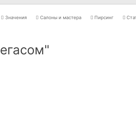
Значения
Салоны и мастера
Пирсинг
Ста
пегасом"