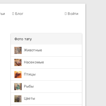
тьи
Блог
Войти
Фото тату
Животные
Насекомые
Птицы
Рыбы
Цветы