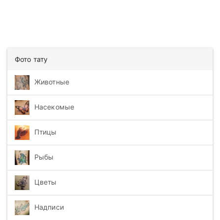
Фото тату
Животные
Насекомые
Птицы
Рыбы
Цветы
Надписи