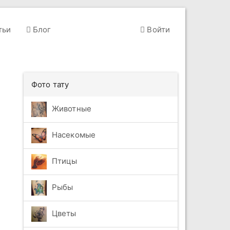
тьи
Блог
Войти
Фото тату
Животные
Насекомые
Птицы
Рыбы
Цветы