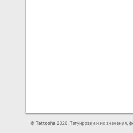
©
Tattooha
2026. Татуировки и их значения, ф