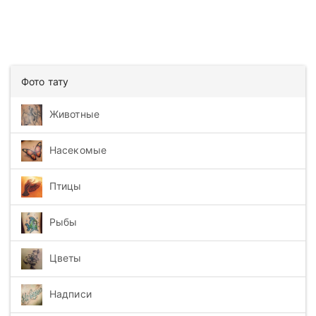
Фото тату
Животные
Насекомые
Птицы
Рыбы
Цветы
Надписи