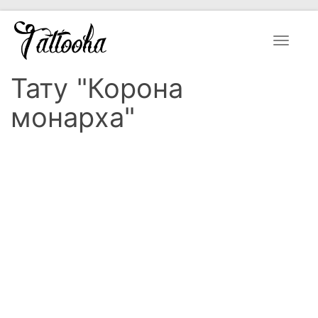
Toggle
navigat
Тату "Корона
монарха"