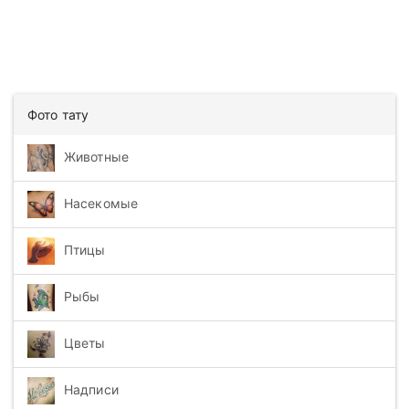
Фото тату
Животные
Насекомые
Птицы
Рыбы
Цветы
Надписи