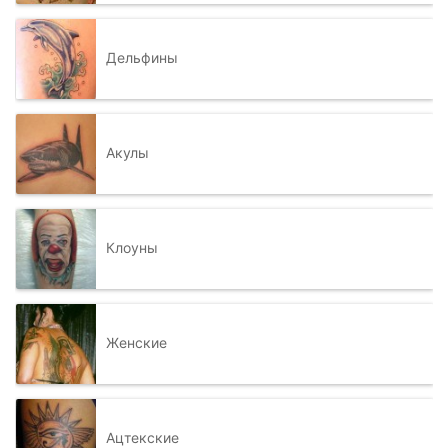
Дельфины
Акулы
Клоуны
Женские
Ацтекские