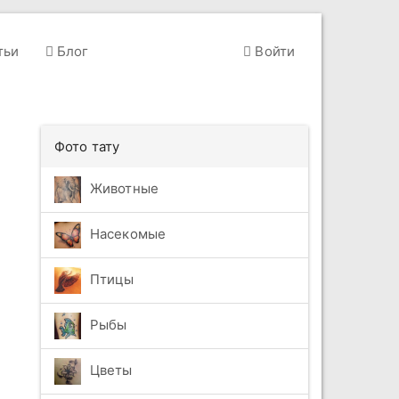
тьи
Блог
Войти
Фото тату
Животные
Насекомые
Птицы
Рыбы
Цветы