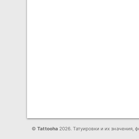
©
Tattooha
2026. Татуировки и их значения, ф