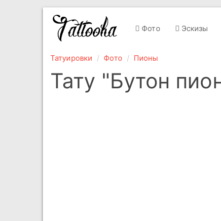
Фото
Эскизы
Татуировки
Фото
Пионы
Тату "Бутон пио