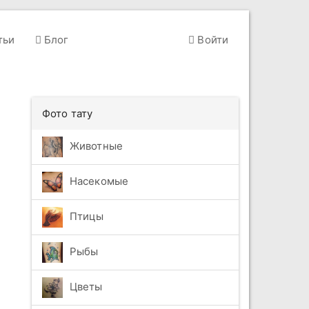
тьи
Блог
Войти
Фото тату
Животные
Насекомые
Птицы
Рыбы
Цветы