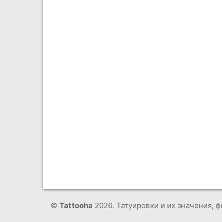
©
Tattooha
2026. Татуировки и их значения, ф