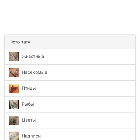
Фото тату
Животные
Насекомые
Птицы
Рыбы
Цветы
Надписи