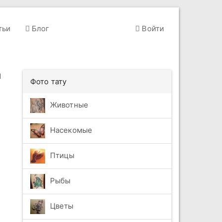
тьи
Блог
Войти
"
Фото тату
Животные
Насекомые
Птицы
Рыбы
Цветы