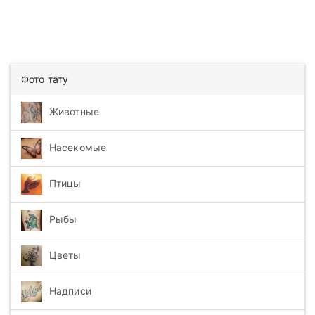
Фото тату
Животные
Насекомые
Птицы
Рыбы
Цветы
Надписи