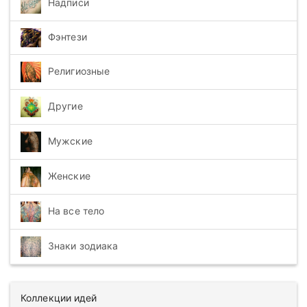
Надписи
Фэнтези
Религиозные
Другие
Мужские
Женские
На все тело
Знаки зодиака
Коллекции идей