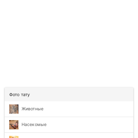
Фото тату
Животные
Насекомые