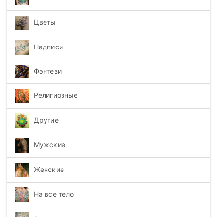
Цветы
Надписи
Фэнтези
Религиозные
Другие
Мужские
Женские
На все тело