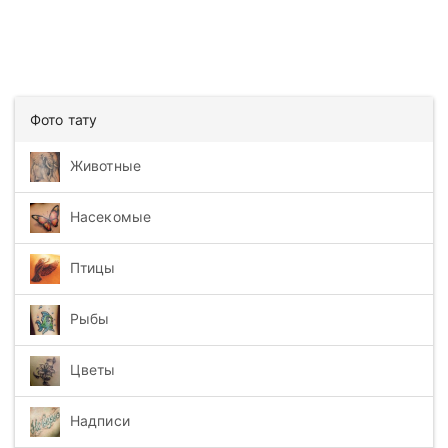
Фото тату
Животные
Насекомые
Птицы
Рыбы
Цветы
Надписи