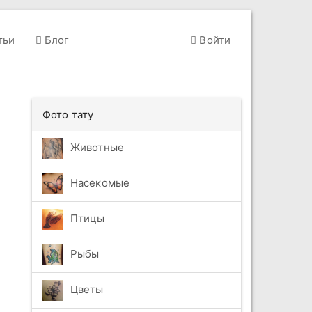
тьи
Блог
Войти
Фото тату
Животные
Насекомые
Птицы
Рыбы
Цветы