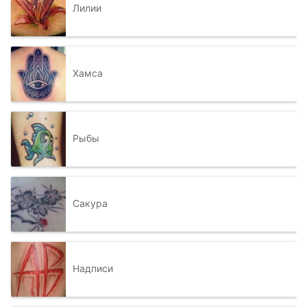
Лилии
Хамса
Рыбы
Сакура
Надписи