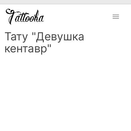
Toggle
navigat
Тату "Девушка
кентавр"