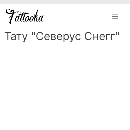
Toggle
navigat
Тату "Северус Снегг"