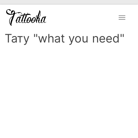
Toggle
navigat
Тату "what you need"