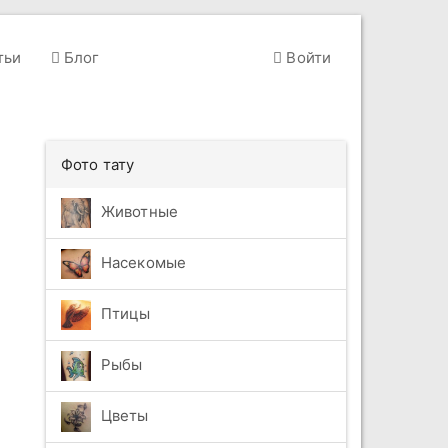
тьи
Блог
Войти
Фото тату
Животные
Насекомые
Птицы
Рыбы
Цветы