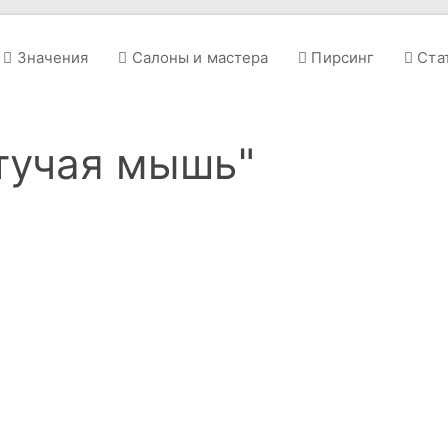
Значения
Салоны и мастера
Пирсинг
Ста
етучая мышь"